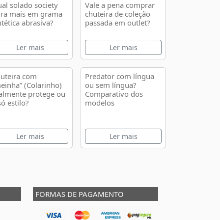
al solado society
Vale a pena comprar
ra mais em grama
chuteira de coleção
ntética abrasiva?
passada em outlet?
Ler mais
Ler mais
uteira com
Predator com língua
einha” (Colarinho)
ou sem língua?
almente protege ou
Comparativo dos
só estilo?
modelos
Ler mais
Ler mais
FORMAS DE PAGAMENTO