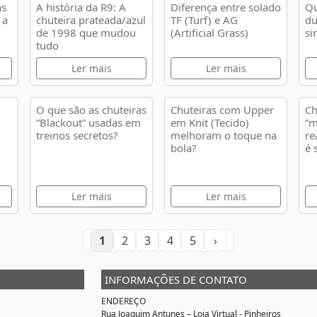
as
A história da R9: A
Diferença entre solado
Qu
 a
chuteira prateada/azul
TF (Turf) e AG
du
de 1998 que mudou
(Artificial Grass)
si
tudo
Ler mais
Ler mais
O que são as chuteiras
Chuteiras com Upper
Ch
“Blackout” usadas em
em Knit (Tecido)
“m
treinos secretos?
melhoram o toque na
re
bola?
é 
Ler mais
Ler mais
1
2
3
4
5
›
INFORMAÇÕES DE CONTATO
ENDEREÇO
Rua Joaquim Antunes –
Loja Virtual
- Pinheiros