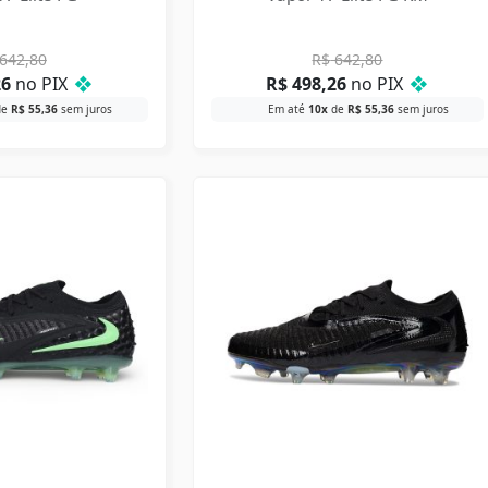
642,80
R$
642,80
26
no PIX
❖
R$
498,26
no PIX
❖
de
R$
55,36
sem juros
Em até
10x
de
R$
55,36
sem juros