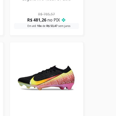
R$
785,57
R$
481,26
no PIX
❖
Em até
10x
de
R$
53,47
sem juros