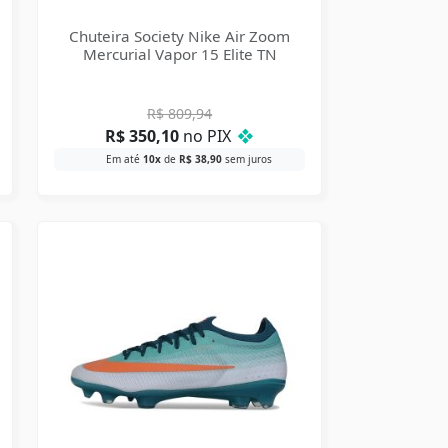
Chuteira Society Nike Air Zoom
Mercurial Vapor 15 Elite TN
R$
809,94
R$
350,10
no PIX
❖
Em até
10x
de
R$
38,90
sem juros