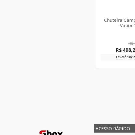
Chuteira Camp
Vapor 1
R$
R$
498,
Em até
10x
ACESSO RÁPIDO