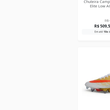
Chuteira Camp
Elite Low 
R$
R$
509,
Em até
10x