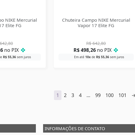
o NIKE Mercurial
Chuteira Campo NIKE Mercurial
7 Elite FG
Vapor 17 Elite FG
642,80
R$
642,80
26
no PIX
❖
R$
498,26
no PIX
❖
de
R$
55,36
sem juros
Em até
10x
de
R$
55,36
sem juros
1
2
3
4
…
99
100
101
INFORMAÇÕES DE CONTATO