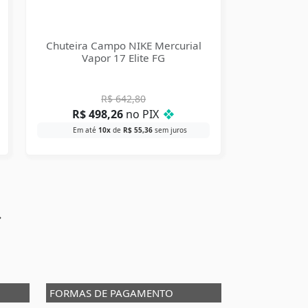
Chuteira Campo NIKE Mercurial
Vapor 17 Elite FG
R$
642,80
R$
498,26
no PIX
❖
Em até
10x
de
R$
55,36
sem juros
→
FORMAS DE PAGAMENTO