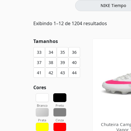
NIKE Tiempo
Exibindo 1–12 de 1204 resultados
Tamanhos
33
34
35
36
37
38
39
40
41
42
43
44
Cores
Branco
Preto
Prata
Cinza
Chuteira Camp
Vapor 1