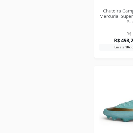
Chuteira Cam
Mercurial Superf
Sc
R$
R$
498,
Em até
10x