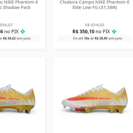
o NIKE Phantom 6
Chuteira Campo NIKE Phantom 6
AG Shadow Pack
Elite Low FG (37,5BR)
856,87
R$
814,03
56
no PIX
❖
R$
350,10
no PIX
❖
de
R$
56,62
sem juros
Em até
10x
de
R$
38,90
sem juros