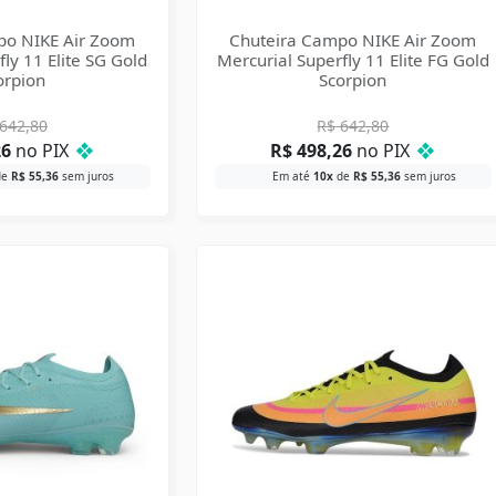
po NIKE Air Zoom
Chuteira Campo NIKE Air Zoom
ly 11 Elite SG Gold
Mercurial Superfly 11 Elite FG Gold
orpion
Scorpion
642,80
R$
642,80
26
no PIX
❖
R$
498,26
no PIX
❖
de
R$
55,36
sem juros
Em até
10x
de
R$
55,36
sem juros