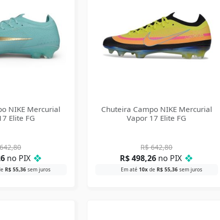
o NIKE Mercurial
Chuteira Campo NIKE Mercurial
7 Elite FG
Vapor 17 Elite FG
642,80
R$
642,80
26
no PIX
❖
R$
498,26
no PIX
❖
de
R$
55,36
sem juros
Em até
10x
de
R$
55,36
sem juros