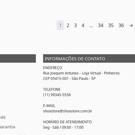
1
2
3
4
…
34
35
36
→
INFORMAÇÕES DE CONTATO
ENDEREÇO
Rua Joaquim Antunes –
Loja Virtual
- Pinheiros
CEP 05415-001 - São Paulo - SP
TELEFONE
(11) 99345-5536
E-MAIL
shoxstore@shoxstore.com.br
ade
HORÁRIO DE ATENDIMENTO
Garantia
Seg - Sáb / 09:00 - 17:00