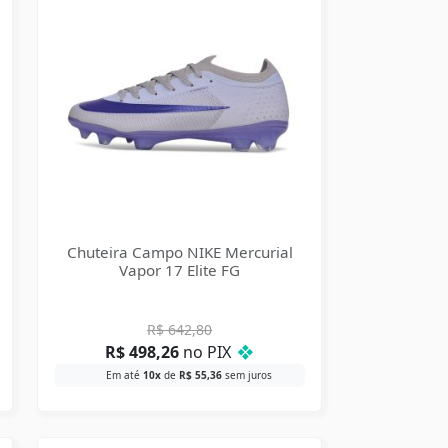
Chuteira Campo NIKE Mercurial
Vapor 17 Elite FG
R$
642,80
R$
498,26
no PIX
❖
Em até
10x
de
R$
55,36
sem juros