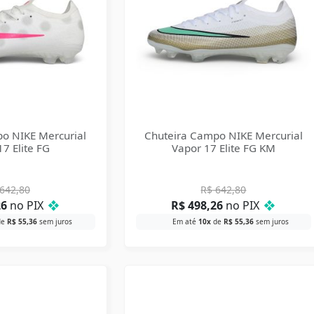
o NIKE Mercurial
Chuteira Campo NIKE Mercurial
7 Elite FG
Vapor 17 Elite FG KM
642,80
R$
642,80
26
no PIX
❖
R$
498,26
no PIX
❖
de
R$
55,36
sem juros
Em até
10x
de
R$
55,36
sem juros