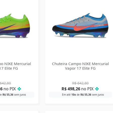
o NIKE Mercurial
Chuteira Campo NIKE Mercurial
7 Elite FG
Vapor 17 Elite FG
642,80
R$
642,80
26
no PIX
❖
R$
498,26
no PIX
❖
de
R$
55,36
sem juros
Em até
10x
de
R$
55,36
sem juros