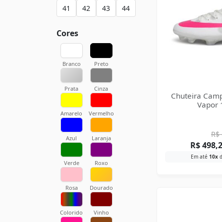
41
42
43
44
Cores
Branco
Preto
Prata
Cinza
Chuteira Camp
Vapor 1
Amarelo
Vermelho
R$
Azul
Laranja
R$
498,
Em até
10x
Verde
Roxo
Rosa
Dourado
Colorido
Vinho