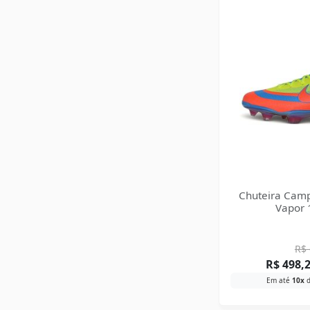
Chuteira Camp
Vapor 1
R$
R$
498,
Em até
10x