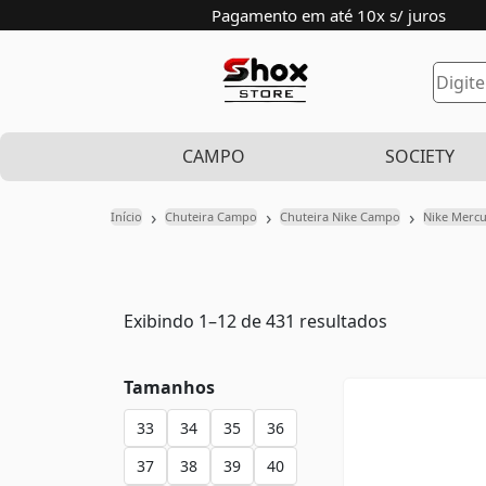
Pagamento em até 10x s/ juros
CAMPO
SOCIETY
›
›
›
Início
Chuteira Campo
Chuteira Nike Campo
Nike Mercu
Exibindo 1–12 de 431 resultados
Tamanhos
33
34
35
36
37
38
39
40