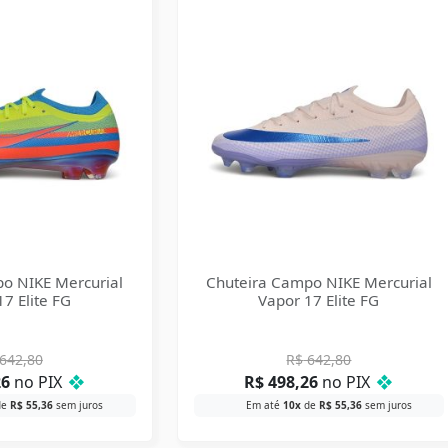
o NIKE Mercurial
Chuteira Campo NIKE Mercurial
7 Elite FG
Vapor 17 Elite FG
642,80
R$
642,80
26
no PIX
❖
R$
498,26
no PIX
❖
de
R$
55,36
sem juros
Em até
10x
de
R$
55,36
sem juros