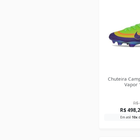
Chuteira Camp
Vapor 1
R$
R$
498,
Em até
10x