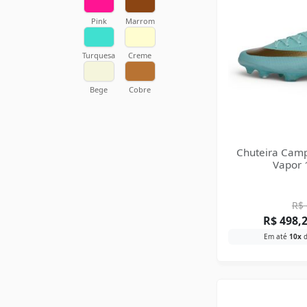
Pink
Marrom
Turquesa
Creme
Bege
Cobre
Chuteira Camp
Vapor 1
R$
R$
498,
Em até
10x