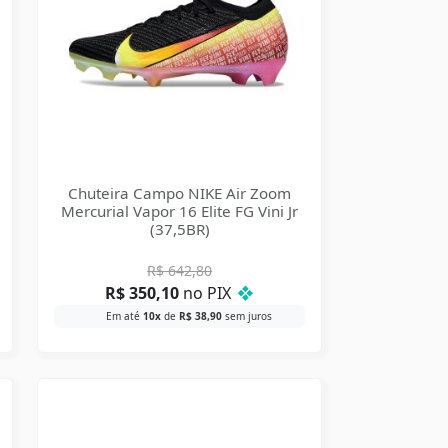
Chuteira Campo NIKE Air Zoom
Mercurial Vapor 16 Elite FG Vini Jr
(37,5BR)
R$
642,80
R$
350,10
no PIX
❖
Em até
10x
de
R$
38,90
sem juros