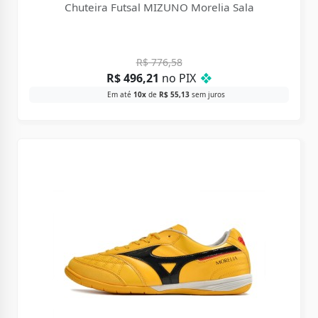
Chuteira Futsal MIZUNO Morelia Sala
R$
776,58
R$
496,21
no PIX
❖
Em até
10x
de
R$
55,13
sem juros