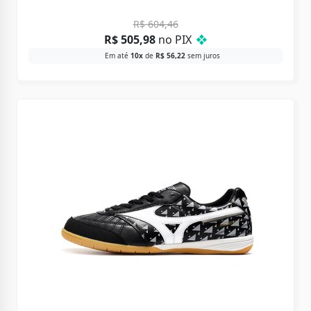
R$
604,46
R$
505,98
no PIX
❖
Em até
10x
de
R$
56,22
sem juros