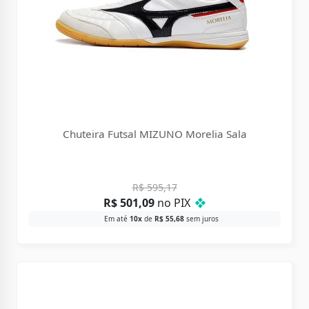
Chuteira Futsal MIZUNO Morelia Sala
R$
595,17
R$
501,09
no PIX
❖
Em até
10x
de
R$
55,68
sem juros