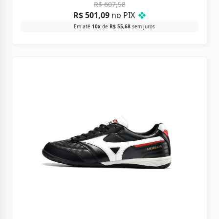
R$
607,98
R$
501,09
no PIX
❖
Em até
10x
de
R$
55,68
sem juros