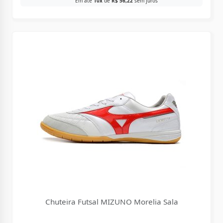
Em até
10x
de
R$
56,22
sem juros
Chuteira Futsal MIZUNO Morelia Sala