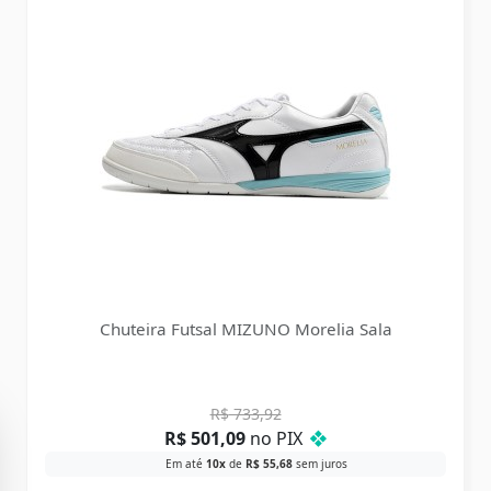
Chuteira Futsal MIZUNO Morelia Sala
R$
733,92
R$
501,09
no PIX
❖
Em até
10x
de
R$
55,68
sem juros