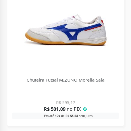
Chuteira Futsal MIZUNO Morelia Sala
R$
595,17
R$
501,09
no PIX
❖
Em até
10x
de
R$
55,68
sem juros