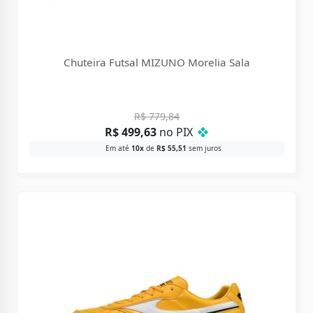
Chuteira Futsal MIZUNO Morelia Sala
R$
779,84
R$
499,63
no PIX
❖
Em até
10x
de
R$
55,51
sem juros