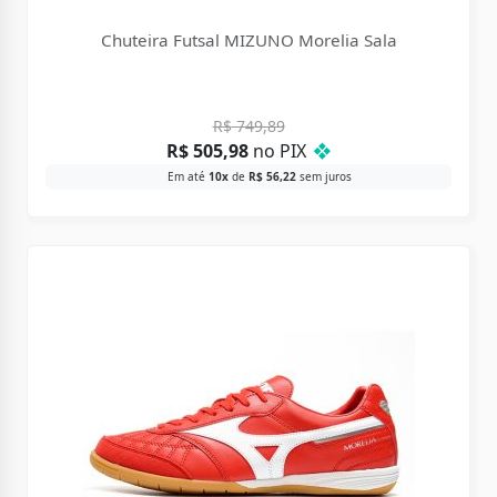
Chuteira Futsal MIZUNO Morelia Sala
R$
749,89
R$
505,98
no PIX
❖
Em até
10x
de
R$
56,22
sem juros