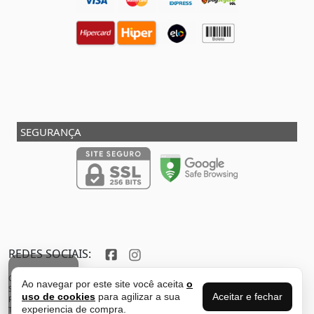
SEGURANÇA
REDES SOCIAIS:
Copyright © 2013 - 2026 - SHOX STORE DO BRASIL - Marca pertencente à VFR SPORTS E
Ao navegar por este site você aceita
o
FILTROS
SERVICOS ADMINISTRATIVOS LTDA CNPJ: 32.346.663/0001-59 - Localizada do endereço:
Aceitar e fechar
uso de cookies
para agilizar a sua
Rua Joaquim Antunes - São Paulo - SP - 05435-030
experiencia de compra.
Todos os direitos reservados. Proibida reprodução total ou parcial deste sítio