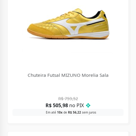
Chuteira Futsal MIZUNO Morelia Sala
R$
759,52
R$
505,98
no PIX
❖
Em até
10x
de
R$
56,22
sem juros