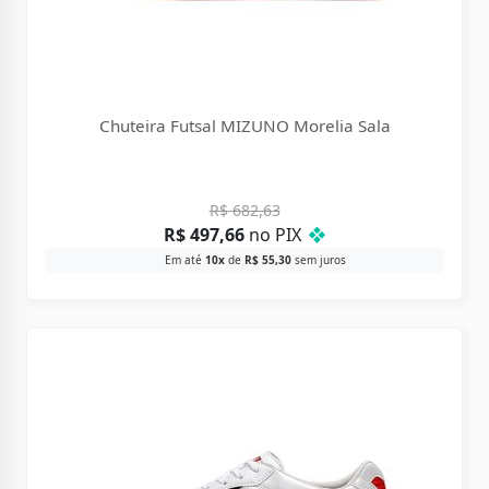
Chuteira Futsal MIZUNO Morelia Sala
R$
682,63
R$
497,66
no PIX
❖
Em até
10x
de
R$
55,30
sem juros