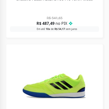
R$
541,65
R$
487,49
no PIX
❖
Em até
10x
de
R$
54,17
sem juros