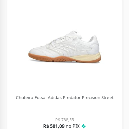
Chuteira Futsal Adidas Predator Precision Street
R$
788,55
R$
501,09
no PIX
❖