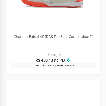
Chuteira Futsal ADIDAS Top Sala Competition II
R$
500,14
R$
450,13
no PIX
❖
Em até
10x
de
R$
50,01
sem juros