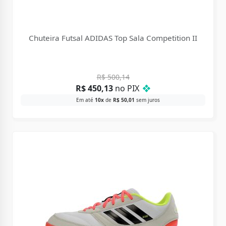
Chuteira Futsal ADIDAS Top Sala Competition II
R$
500,14
R$
450,13
no PIX
❖
Em até
10x
de
R$
50,01
sem juros