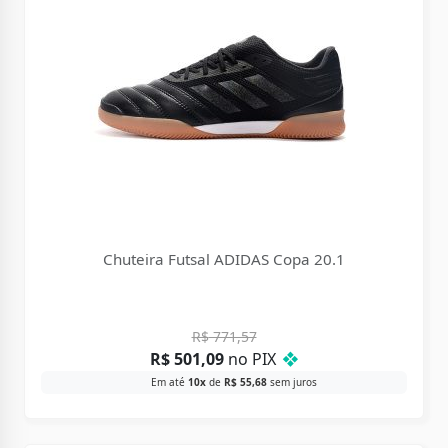
Chuteira Futsal ADIDAS Copa 20.1
R$
771,57
R$
501,09
no PIX
❖
Em até
10x
de
R$
55,68
sem juros