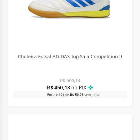
Chuteira Futsal ADIDAS Top Sala Competition II
R$
500,14
R$
450,13
no PIX
❖
Em até
10x
de
R$
50,01
sem juros