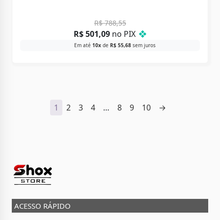
R$
788,55
R$
501,09
no PIX
❖
Em até
10x
de
R$
55,68
sem juros
1
2
3
4
…
8
9
10
→
ACESSO RÁPIDO