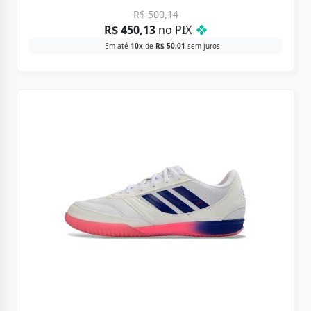
R$
500,14
R$
450,13
no PIX
❖
Em até
10x
de
R$
50,01
sem juros