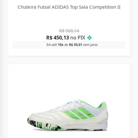
Chuteira Futsal ADIDAS Top Sala Competition II
R$
500,14
R$
450,13
no PIX
❖
Em até
10x
de
R$
50,01
sem juros