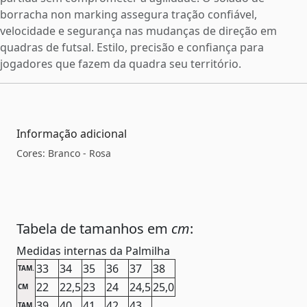
borracha non marking assegura tração confiável,
velocidade e segurança nas mudanças de direção em
quadras de futsal. Estilo, precisão e confiança para
jogadores que fazem da quadra seu território.
Informação adicional
Cores: Branco - Rosa
Tabela de tamanhos em
cm
:
Medidas internas da Palmilha
33
34
35
36
37
38
TAM.
22
22,5
23
24
24,5
25,0
CM
39
40
41
42
43
TAM.