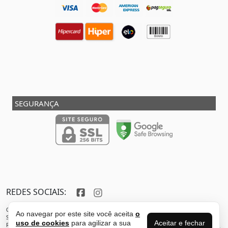
SEGURANÇA
REDES SOCIAIS:
Copyright © 2013 - 2026 - SHOX STORE DO BRASIL - Marca pertencente à VFR SPORTS E
Ao navegar por este site você aceita
o
SERVICOS ADMINISTRATIVOS LTDA CNPJ: 32.346.663/0001-59 - Localizada do endereço:
Aceitar e fechar
uso de cookies
para agilizar a sua
Rua Joaquim Antunes - São Paulo - SP - 05435-030