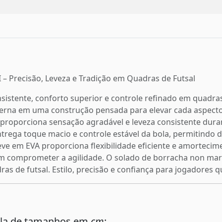
I – Precisão, Leveza e Tradição em Quadras de Futsal
tente, conforto superior e controle refinado em quadras d
derna em uma construção pensada para elevar cada aspecto
roporciona sensação agradável e leveza consistente durant
ntrega toque macio e controle estável da bola, permitindo 
 leve em EVA proporciona flexibilidade eficiente e amortec
em comprometer a agilidade. O solado de borracha non mark
 de futsal. Estilo, precisão e confiança para jogadores q
ela de tamanhos em
cm
: