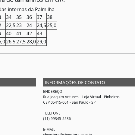
as internas da Palmilha
3
34
35
36
37
38
2
22,5
23
24
24,5
25,0
9
40
41
42
43
6,0
26,5
27,5
28,0
29,0
INFORMAÇÕES DE CONTATO
ENDEREÇO
Rua Joaquim Antunes –
Loja Virtual
- Pinheiros
CEP 05415-001 - São Paulo - SP
TELEFONE
(11) 99345-5536
E-MAIL
shoxstore@shoxstore.com.br