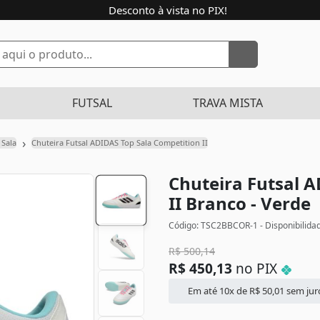
Desconto à vista no PIX!
FUTSAL
TRAVA MISTA
›
 Sala
Chuteira Futsal ADIDAS Top Sala Competition II
Chuteira Futsal 
II
Branco - Verde
Código: TSC2BBCOR-1 - Disponibilida
R$
500,14
R$
450,13
no PIX
Em até 10x de
R$
50,01
sem jur