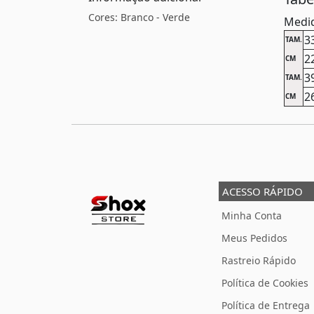
Cores: Branco - Verde
Medid
3
TAM.
2
CM
3
TAM.
2
CM
ACESSO RÁPIDO
Minha Conta
Meus Pedidos
Rastreio Rápido
Política de Cookies
Política de Entrega