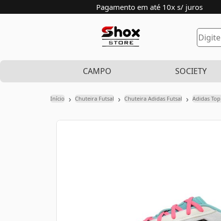
Pagamento em até 10x s/ juros
CAMPO
SOCIETY
›
›
›
Início
Chuteira Futsal
Chuteira Adidas Futsal
Adidas Top