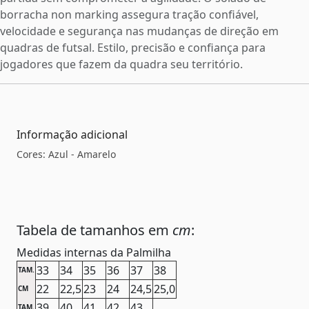
borracha non marking assegura tração confiável,
velocidade e segurança nas mudanças de direção em
quadras de futsal. Estilo, precisão e confiança para
jogadores que fazem da quadra seu território.
Informação adicional
Cores: Azul - Amarelo
Tabela de tamanhos em
cm
:
Medidas internas da Palmilha
33
34
35
36
37
38
TAM.
22
22,5
23
24
24,5
25,0
CM
39
40
41
42
43
TAM.