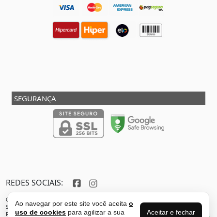
SEGURANÇA
REDES SOCIAIS:
Copyright © 2013 - 2026 - SHOX STORE DO BRASIL - Marca pertencente à VFR SPORTS E
Ao navegar por este site você aceita
o
SERVICOS ADMINISTRATIVOS LTDA CNPJ: 32.346.663/0001-59 - Localizada do endereço:
Aceitar e fechar
uso de cookies
para agilizar a sua
Rua Joaquim Antunes - São Paulo - SP - 05435-030