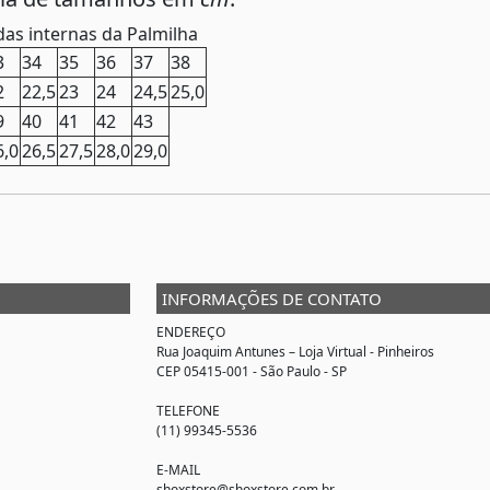
as internas da Palmilha
3
34
35
36
37
38
2
22,5
23
24
24,5
25,0
9
40
41
42
43
6,0
26,5
27,5
28,0
29,0
INFORMAÇÕES DE CONTATO
ENDEREÇO
Rua Joaquim Antunes –
Loja Virtual
- Pinheiros
CEP 05415-001 - São Paulo - SP
TELEFONE
(11) 99345-5536
E-MAIL
shoxstore@shoxstore.com.br