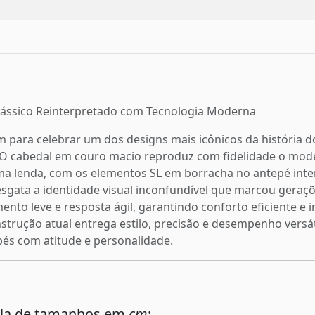
 Clássico Reinterpretado com Tecnologia Moderna
m para celebrar um dos designs mais icônicos da história d
O cabedal em couro macio reproduz com fidelidade o model
a lenda, com os elementos SL em borracha no antepé intens
resgata a identidade visual inconfundível que marcou geraç
ento leve e resposta ágil, garantindo conforto eficiente e
nstrução atual entrega estilo, precisão e desempenho versá
pés com atitude e personalidade.
ela de tamanhos em
cm
: