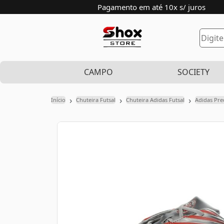
Pagamento em até 10x s/ juros
CAMPO
SOCIETY
›
›
›
Início
Chuteira Futsal
Chuteira Adidas Futsal
Adidas Pre