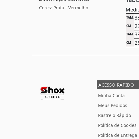
Cores: Prata - Vermelho
Medid
3
TAM.
2
CM
3
TAM.
2
CM
ACESSO RÁPIDO
Minha Conta
Meus Pedidos
Rastreio Rápido
Política de Cookies
Política de Entrega