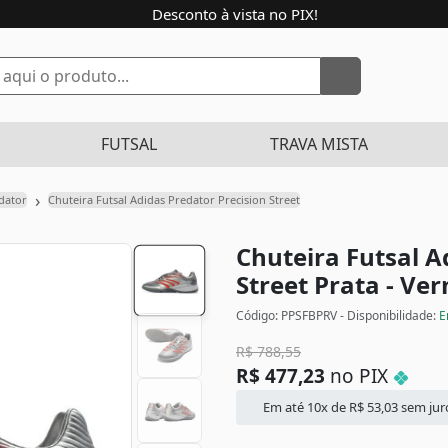
Desconto à vista no PIX!
FUTSAL
TRAVA MISTA
›
dator
Chuteira Futsal Adidas Predator Precision Street
Chuteira Futsal A
Street
Prata - Ve
Código: PPSFBPRV - Disponibilidade:
E
R$
788,55
R$
477,23
no PIX
Em até 10x de
R$
53,03
sem jur