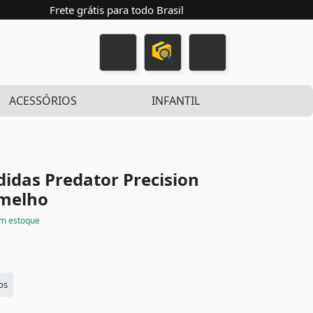
Frete grátis para todo Brasil
ACESSÓRIOS
INFANTIL
didas Predator Precision
rmelho
m estoque
os