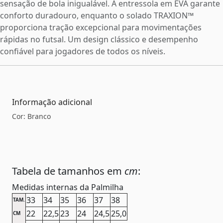
sensação de bola inigualável. A entressola em EVA garante
conforto duradouro, enquanto o solado TRAXION™
proporciona tração excepcional para movimentações
rápidas no futsal. Um design clássico e desempenho
confiável para jogadores de todos os níveis.
Informação adicional
Cor: Branco
Tabela de tamanhos em
cm
:
Medidas internas da Palmilha
33
34
35
36
37
38
TAM.
22
22,5
23
24
24,5
25,0
CM