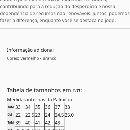
contribuindo para a redução do desperdício e nossa
dependência de recursos não renováveis. Juntos, podemos
fazer a diferença, enquanto você se destaca no jogo.
Informação adicional
Cores: Vermelho - Branco
Tabela de tamanhos em
cm
:
Medidas internas da Palmilha
33
34
35
36
37
38
TAM.
22
22,5
23
24
24,5
25,0
CM
39
40
41
42
43
TAM.