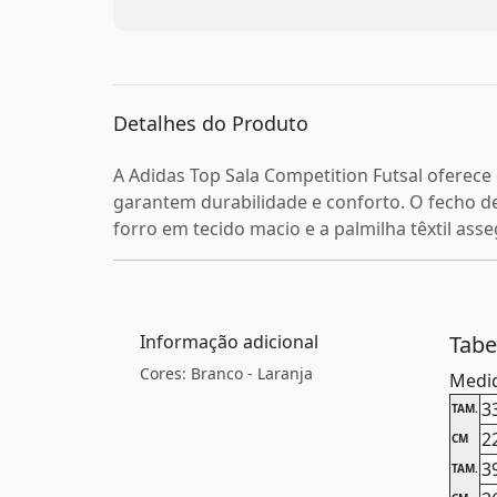
Detalhes do Produto
A Adidas Top Sala Competition Futsal oferece
garantem durabilidade e conforto. O fecho de
forro em tecido macio e a palmilha têxtil ass
Informação adicional
Tab
Cores: Branco - Laranja
Medid
3
TAM.
2
CM
3
TAM.