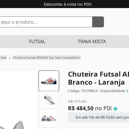
Desconto à vista no PIX!
FUTSAL
TRAVA MISTA
›
 Sala
Chuteira Futsal ADIDAS Top Sala Competition
Chuteira Futsal 
Branco - Laranja
Código: TSCFBBLR - Disponibilidade:
E
R$
711,61
R$
484,50
no PIX
Em até 10x de
R$
53,83
sem jur