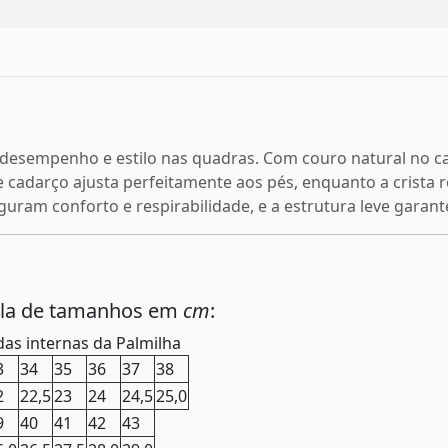
 desempenho e estilo nas quadras. Com couro natural no cal
 cadarço ajusta perfeitamente aos pés, enquanto a crista 
eguram conforto e respirabilidade, e a estrutura leve garan
ela de tamanhos em
cm
:
as internas da Palmilha
3
34
35
36
37
38
2
22,5
23
24
24,5
25,0
9
40
41
42
43