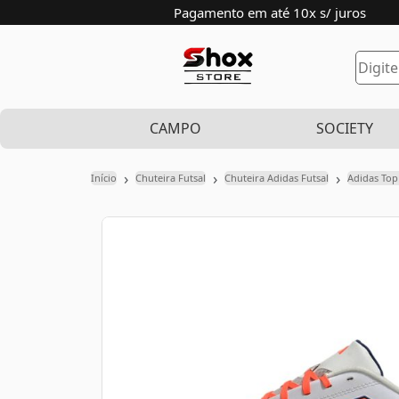
Pagamento em até 10x s/ juros
CAMPO
SOCIETY
›
›
›
Início
Chuteira Futsal
Chuteira Adidas Futsal
Adidas Top