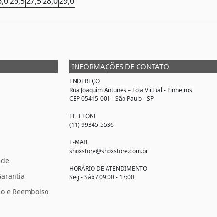
6,0
26,5
27,5
28,0
29,0
INFORMAÇÕES DE CONTATO
ENDEREÇO
Rua Joaquim Antunes –
Loja Virtual
- Pinheiros
CEP 05415-001 - São Paulo - SP
TELEFONE
(11) 99345-5536
E-MAIL
shoxstore@shoxstore.com.br
ade
HORÁRIO DE ATENDIMENTO
Garantia
Seg - Sáb / 09:00 - 17:00
ção e Reembolso