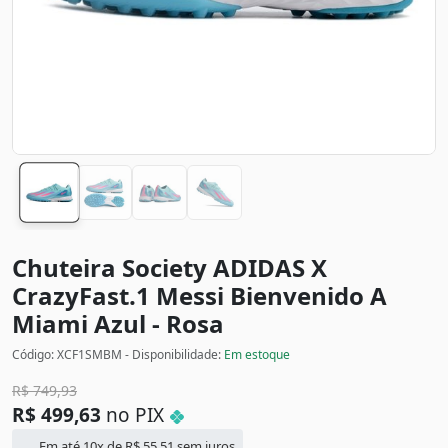
Chuteira Society ADIDAS X
CrazyFast.1 Messi Bienvenido A
Miami
Azul - Rosa
Código: XCF1SMBM - Disponibilidade:
Em estoque
R$
749,93
R$
499,63
no PIX
Em até 10x de
R$
55,51
sem juros