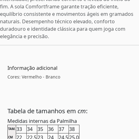
fim. A sola Comfortframe garante tração eficiente,
equilíbrio consistente e movimentos ágeis em gramados
naturais. Desempenho técnico elevado, conforto
duradouro e identidade clássica para quem joga com
elegância e precisão.
Informação adicional
Cores: Vermelho - Branco
Tabela de tamanhos em
cm
:
Medidas internas da Palmilha
33
34
35
36
37
38
TAM.
22
22,5
23
24
24,5
25,0
CM