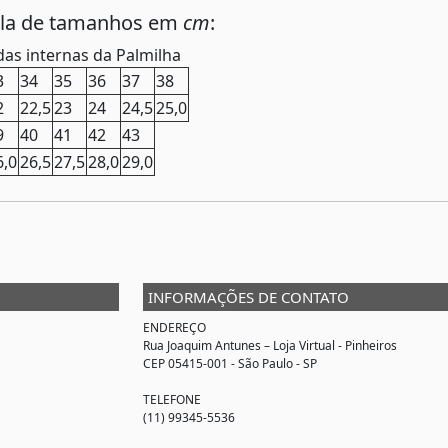
ela de tamanhos em
cm
:
as internas da Palmilha
3
34
35
36
37
38
2
22,5
23
24
24,5
25,0
9
40
41
42
43
6,0
26,5
27,5
28,0
29,0
INFORMAÇÕES DE CONTATO
ENDEREÇO
Rua Joaquim Antunes –
Loja Virtual
- Pinheiros
CEP 05415-001 - São Paulo - SP
TELEFONE
(11) 99345-5536