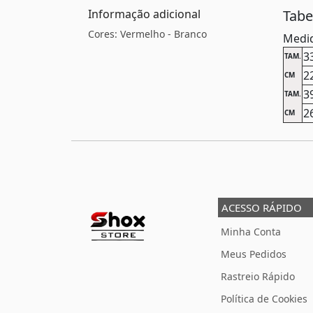
Informação adicional
Tab
Cores: Vermelho - Branco
Medid
3
TAM.
2
CM
3
TAM.
2
CM
ACESSO RÁPIDO
Minha Conta
Meus Pedidos
Rastreio Rápido
Política de Cookies