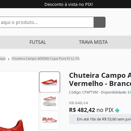
Desconto à vista no PIX!
FUTSAL
TRAVA MISTA
›
Copa
Chuteira Campo ADIDAS Copa Pure IV LL FG
Chuteira Campo A
Vermelho - Branc
Código: CP4PTVM - Disponibilidade:
E
R$
646,14
R$
482,42
no PIX
Em até 10x de
R$
53,60
sem jur