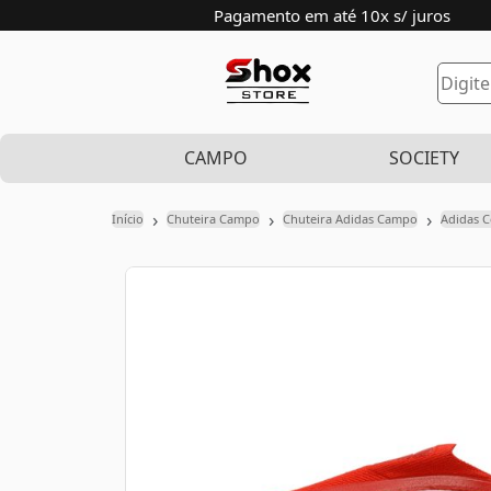
Pagamento em até 10x s/ juros
CAMPO
SOCIETY
›
›
›
Início
Chuteira Campo
Chuteira Adidas Campo
Adidas 