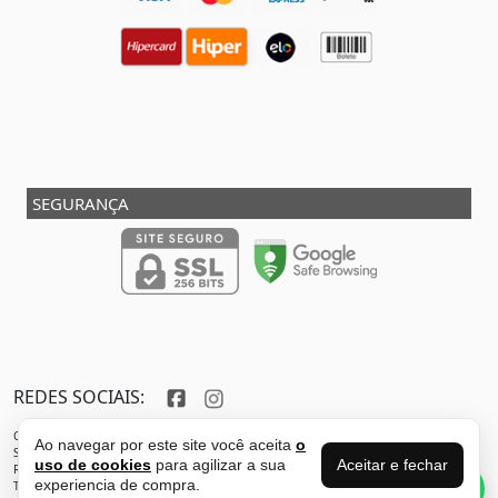
SEGURANÇA
REDES SOCIAIS:
Copyright © 2013 - 2026 - SHOX STORE DO BRASIL - Marca pertencente à VFR SPORTS E
Ao navegar por este site você aceita
o
SERVICOS ADMINISTRATIVOS LTDA CNPJ: 32.346.663/0001-59 - Localizada do endereço:
Aceitar e fechar
uso de cookies
para agilizar a sua
Rua Joaquim Antunes - São Paulo - SP - 05435-030
Perguntas sobre
experiencia de compra.
Todos os direitos reservados. Proibida reprodução total ou parcial deste sítio
esse produto?