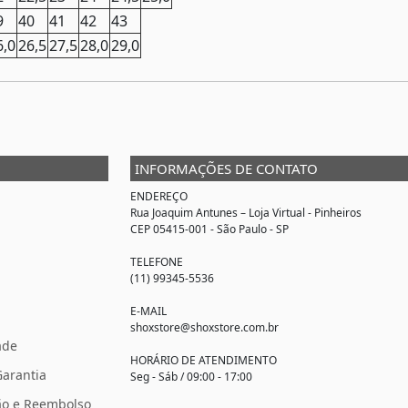
9
40
41
42
43
6,0
26,5
27,5
28,0
29,0
INFORMAÇÕES DE CONTATO
ENDEREÇO
Rua Joaquim Antunes –
Loja Virtual
- Pinheiros
CEP 05415-001 - São Paulo - SP
TELEFONE
(11) 99345-5536
E-MAIL
shoxstore@shoxstore.com.br
ade
HORÁRIO DE ATENDIMENTO
Garantia
Seg - Sáb / 09:00 - 17:00
ção e Reembolso