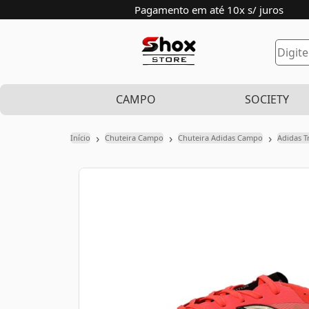
Pagamento em até 10x s/ juros
CAMPO
SOCIETY
›
›
›
Início
Chuteira Campo
Chuteira Adidas Campo
Adidas T