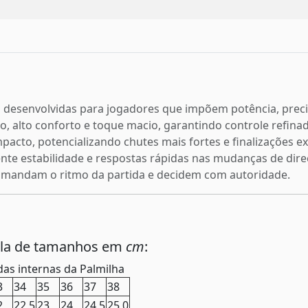
am desenvolvidas para jogadores que impõem potência, prec
o, alto conforto e toque macio, garantindo controle refinad
pacto, potencializando chutes mais fortes e finalizações 
lente estabilidade e respostas rápidas nas mudanças de dir
comandam o ritmo da partida e decidem com autoridade.
ela de tamanhos em
cm
:
as internas da Palmilha
3
34
35
36
37
38
2
22,5
23
24
24,5
25,0