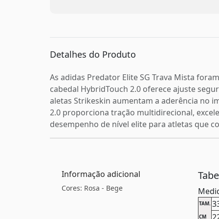
Detalhes do Produto
As adidas Predator Elite SG Trava Mista for
cabedal HybridTouch 2.0 oferece ajuste segur
aletas Strikeskin aumentam a aderência no im
2.0 proporciona tração multidirecional, exce
desempenho de nível elite para atletas que 
Informação adicional
Tab
Cores: Rosa - Bege
Medid
3
TAM.
2
CM