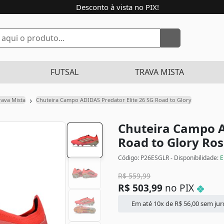
Desconto à vista no PIX!
FUTSAL
TRAVA MISTA
›
rava Mista
Chuteira Campo ADIDAS Predator Elite 26 SG Road to Glory
Chuteira Campo A
Road to Glory
Ros
Código: P26ESGLR - Disponibilidade:
E
R$
559,99
R$
503,99
no PIX
Em até 10x de
R$
56,00
sem jur