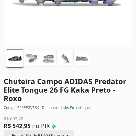
Chuteira Campo ADIDAS Predator
Elite Tongue 26 FG Kaka
Preto -
Roxo
Código: P26EFGVPRX - Disponibilidade:
Em estoque
R$
603,28
R$
542,95
no PIX
Em até 10x de
R$
60,33
sem juros