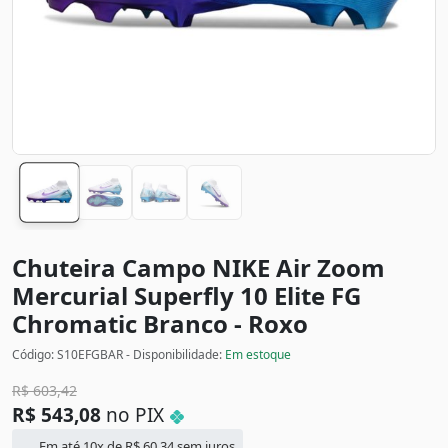
Chuteira Campo NIKE Air Zoom
Mercurial Superfly 10 Elite FG
Chromatic
Branco - Roxo
Código: S10EFGBAR - Disponibilidade:
Em estoque
R$
603,42
R$
543,08
no PIX
Em até 10x de
R$
60,34
sem juros