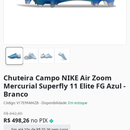
Chuteira Campo NIKE Air Zoom
Mercurial Superfly 11 Elite FG
Azul -
Branco
Código: V17EPAMAZB - Disponibilidade:
Em estoque
R$
642,80
R$
498,26
no PIX
Em até 10x de
R$
55,36
sem juros