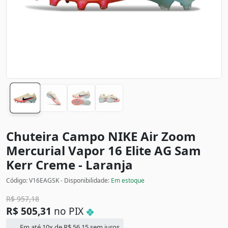
Chuteira Campo NIKE Air Zoom
Mercurial Vapor 16 Elite AG Sam
Kerr
Creme - Laranja
Código: V16EAGSK - Disponibilidade:
Em estoque
R$
957,18
R$
505,31
no PIX
Em até 10x de
R$
56,15
sem juros