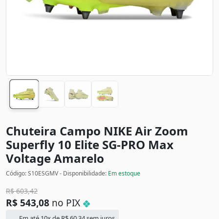
Chuteira Campo NIKE Air Zoom
Superfly 10 Elite SG-PRO Max
Voltage
Amarelo
Código: S10ESGMV - Disponibilidade:
Em estoque
R$
603,42
R$
543,08
no PIX
Em até 10x de
R$
60,34
sem juros