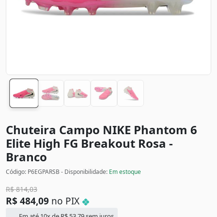
Chuteira Campo NIKE Phantom 6
Elite High FG Breakout
Rosa -
Branco
Código: P6EGPARSB - Disponibilidade:
Em estoque
R$
814,03
R$
484,09
no PIX
Em até 10x de
R$
53,79
sem juros