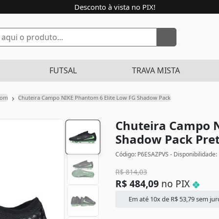
Desconto à vista no PIX!
FUTSAL
TRAVA MISTA
›
tom
Chuteira Campo NIKE Phantom 6 Elite Low FG Shadow Pack
Chuteira Campo N
Shadow Pack
Pret
Código: P6ESAZPVS - Disponibilidade:
R$
814,03
R$
484,09
no PIX
Em até 10x de
R$
53,79
sem jur