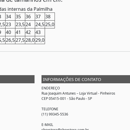
as internas da Palmilha
3
34
35
36
37
38
2,5
23
23,5
24
24,5
25,0
9
40
41
42
43
5,5
26,5
27,5
28,0
29,0
INFORMAÇÕES DE CONTATO
ENDEREÇO
Rua Joaquim Antunes –
Loja Virtual
- Pinheiros
CEP 05415-001 - São Paulo - SP
TELEFONE
(11) 99345-5536
E-MAIL
shoxstore@shoxstore.com.br