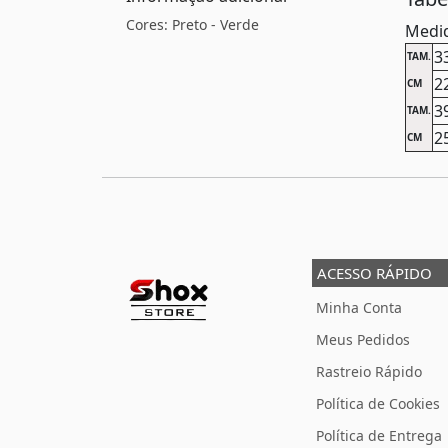
Cores: Preto - Verde
Medid
3
TAM.
2
CM
3
TAM.
2
CM
ACESSO RÁPIDO
Minha Conta
Meus Pedidos
Rastreio Rápido
Política de Cookies
Política de Entrega