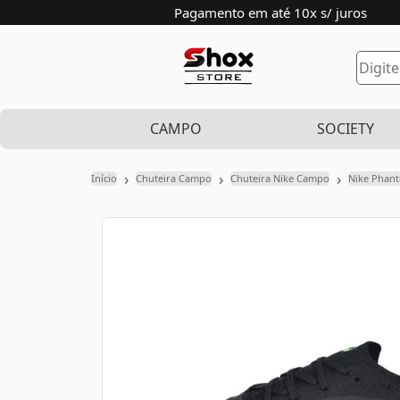
Pagamento em até 10x s/ juros
CAMPO
SOCIETY
›
›
›
Início
Chuteira Campo
Chuteira Nike Campo
Nike Phan