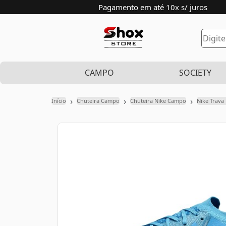
Pagamento em até 10x s/ juros
CAMPO
SOCIETY
›
›
›
Início
Chuteira Campo
Chuteira Nike Campo
Nike Trava