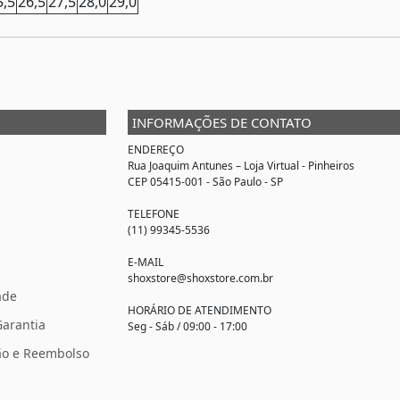
5,5
26,5
27,5
28,0
29,0
INFORMAÇÕES DE CONTATO
ENDEREÇO
Rua Joaquim Antunes –
Loja Virtual
- Pinheiros
CEP 05415-001 - São Paulo - SP
TELEFONE
(11) 99345-5536
E-MAIL
shoxstore@shoxstore.com.br
ade
HORÁRIO DE ATENDIMENTO
Garantia
Seg - Sáb / 09:00 - 17:00
ção e Reembolso