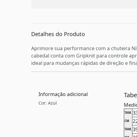
Detalhes do Produto
Aprimore sua performance com a chuteira Nike 
cabedal conta com Gripknit para controle apr
ideal para mudanças rápidas de direção e fina
Informação adicional
Tab
Cor: Azul
Medid
3
TAM.
2
CM
3
TAM.