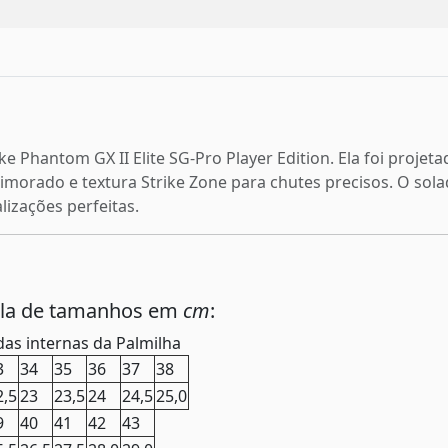
Phantom GX II Elite SG-Pro Player Edition. Ela foi projetad
imorado e textura Strike Zone para chutes precisos. O solad
lizações perfeitas.
ela de tamanhos em
cm
:
as internas da Palmilha
3
34
35
36
37
38
2,5
23
23,5
24
24,5
25,0
9
40
41
42
43