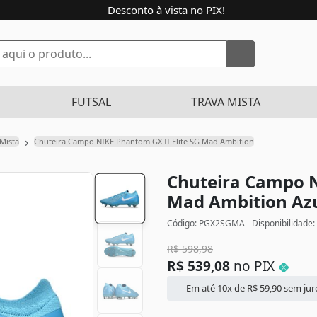
Desconto à vista no PIX!
FUTSAL
TRAVA MISTA
›
 Mista
Chuteira Campo NIKE Phantom GX II Elite SG Mad Ambition
Chuteira Campo N
Mad Ambition
Az
Código: PGX2SGMA - Disponibilidade:
R$
598,98
R$
539,08
no PIX
Em até 10x de
R$
59,90
sem jur