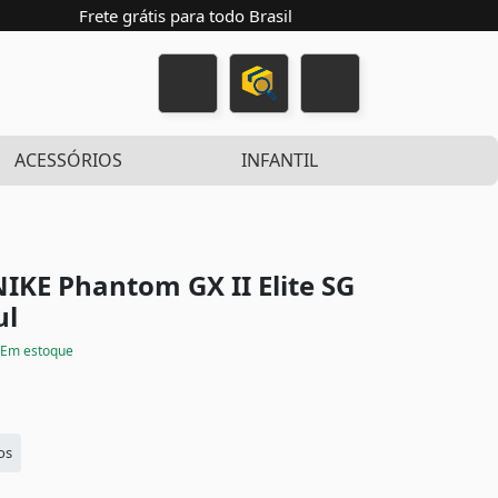
Frete grátis para todo Brasil
ACESSÓRIOS
INFANTIL
IKE Phantom GX II Elite SG
ul
Em estoque
os