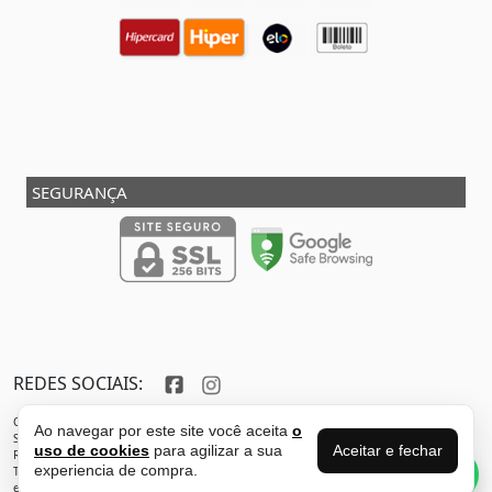
SEGURANÇA
REDES SOCIAIS:
Copyright © 2013 - 2026 - SHOX STORE DO BRASIL - Marca pertencente à VFR SPORTS E
Ao navegar por este site você aceita
o
SERVICOS ADMINISTRATIVOS LTDA CNPJ: 32.346.663/0001-59 - Localizada do endereço:
Aceitar e fechar
uso de cookies
para agilizar a sua
Rua Joaquim Antunes - São Paulo - SP - 05435-030
Perguntas sobre
experiencia de compra.
Todos os direitos reservados. Proibida reprodução total ou parcial deste sítio
esse produto?
eletrônico sem autorização prévia.