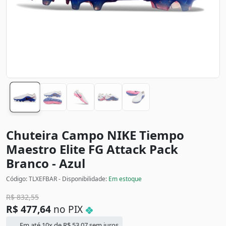
Chuteira Campo NIKE Tiempo
Maestro Elite FG Attack Pack
Branco - Azul
Código: TLXEFBAR - Disponibilidade:
Em estoque
R$
832,55
R$
477,64
no PIX
Em até 10x de
R$
53,07
sem juros