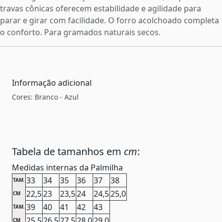
travas cônicas oferecem estabilidade e agilidade para
parar e girar com facilidade. O forro acolchoado completa
o conforto. Para gramados naturais secos.
Informação adicional
Cores: Branco - Azul
Tabela de tamanhos em
cm
:
Medidas internas da Palmilha
33
34
35
36
37
38
TAM.
22,5
23
23,5
24
24,5
25,0
CM
39
40
41
42
43
TAM.
25,5
26,5
27,5
28,0
29,0
CM