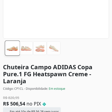
Chuteira Campo ADIDAS Copa
Pure.1 FG Heatspawn
Creme -
Laranja
Código: CP1CL - Disponibilidade:
Em estoque
R$
820,95
R$
506,54
no PIX
Em até 10x de
R$
56,28
sem juros