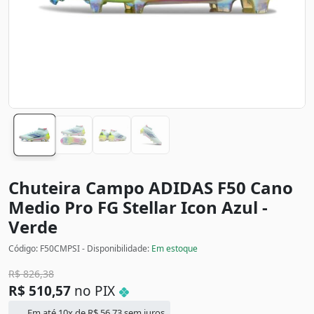
Chuteira Campo ADIDAS F50 Cano
Medio Pro FG Stellar Icon
Azul -
Verde
Código: F50CMPSI - Disponibilidade:
Em estoque
R$
826,38
R$
510,57
no PIX
Em até 10x de
R$
56,73
sem juros