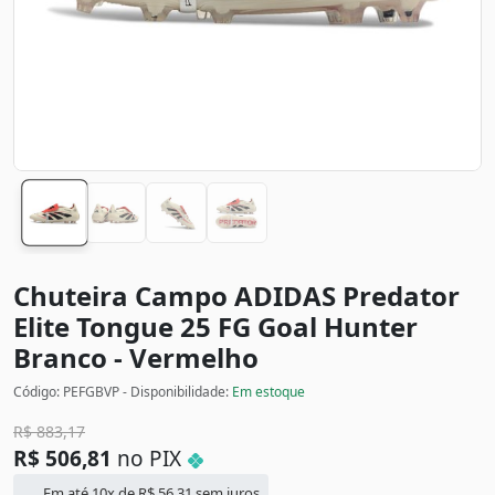
Chuteira Campo ADIDAS Predator
Elite Tongue 25 FG Goal Hunter
Branco - Vermelho
Código: PEFGBVP - Disponibilidade:
Em estoque
R$
883,17
R$
506,81
no PIX
Em até 10x de
R$
56,31
sem juros