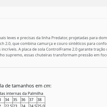
mais leves e precisas da linha Predator, projetadas para do
 2.0, que combina camurça e couro sintéticos para confort
 incríveis. A placa de sola ControlFrame 2.0 garante tração m
ho supremo, essas chuteiras transformam pressão em foc
ela de tamanhos em
cm
:
as internas da Palmilha
3
34
35
36
37
38
2
22,5
23
24
24,5
25,0