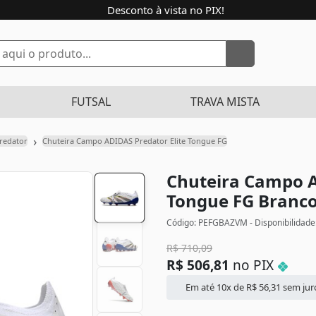
Desconto à vista no PIX!
FUTSAL
TRAVA MISTA
›
redator
Chuteira Campo ADIDAS Predator Elite Tongue FG
Chuteira Campo A
Tongue FG
Branco
Código: PEFGBAZVM - Disponibilidade
R$
710,09
R$
506,81
no PIX
Em até 10x de
R$
56,31
sem jur