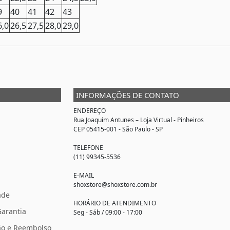
9
40
41
42
43
6,0
26,5
27,5
28,0
29,0
INFORMAÇÕES DE CONTATO
ENDEREÇO
Rua Joaquim Antunes –
Loja Virtual
- Pinheiros
CEP 05415-001 - São Paulo - SP
TELEFONE
(11) 99345-5536
E-MAIL
shoxstore@shoxstore.com.br
ade
HORÁRIO DE ATENDIMENTO
Garantia
Seg - Sáb / 09:00 - 17:00
ção e Reembolso