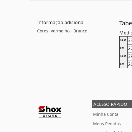
Informação adicional
Tab
Cores: Vermelho - Branco
Medid
3
TAM.
2
CM
3
TAM.
2
CM
ACESSO RÁPIDO
Minha Conta
Meus Pedidos