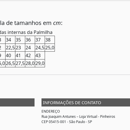
ela de tamanhos em
cm
:
as internas da Palmilha
3
34
35
36
37
38
2
22,5
23
24
24,5
25,0
9
40
41
42
43
6,0
26,5
27,5
28,0
29,0
INFORMAÇÕES DE CONTATO
ENDEREÇO
Rua Joaquim Antunes –
Loja Virtual
- Pinheiros
CEP 05415-001 - São Paulo - SP