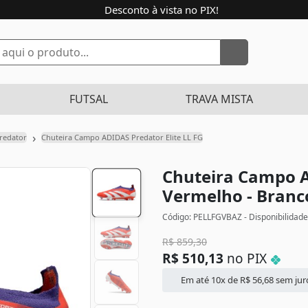
Desconto à vista no PIX!
FUTSAL
TRAVA MISTA
›
redator
Chuteira Campo ADIDAS Predator Elite LL FG
Chuteira Campo A
Vermelho - Branc
Código: PELLFGVBAZ - Disponibilidad
R$
859,30
R$
510,13
no PIX
Em até 10x de
R$
56,68
sem jur