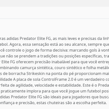
s adidas Predator Elite FG, as mais leves e precisas da lin
tebol. Agora, essa sensação está ao seu alcance, sempre que
ê controle o jogo de forma decisiva: marcando gols à vont
 que não se prendem a tradições ou posições específicas, 
tor Elite FG oferecem precisão inabalável para que você e
ombinando camurça sintética, couro sintético e folha metál
tas de borracha Strikeskin na ponta do pé proporcionam ma
bilidade A placa de sola ControlFrame 2.0 é um verdadeiro c
ita de agilidade, velocidade e estabilidade. Este é o Pred
praticamente implora para que você jogue um futebol pos
adidas Predator Elite FG são ideais para jogadores que bu
fiança e precisão, estas chuteiras são a escolha perfeita.