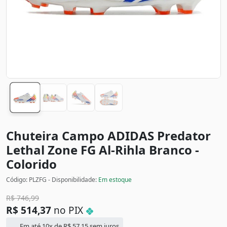
Chuteira Campo ADIDAS Predator
Lethal Zone FG Al-Rihla
Branco -
Colorido
Código: PLZFG - Disponibilidade:
Em estoque
R$
746,99
R$
514,37
no PIX
Em até 10x de
R$
57,15
sem juros