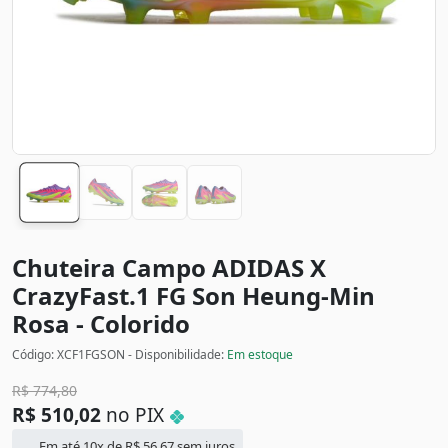
Chuteira Campo ADIDAS X
CrazyFast.1 FG Son Heung-Min
Rosa - Colorido
Código: XCF1FGSON - Disponibilidade:
Em estoque
R$
774,80
R$
510,02
no PIX
Em até 10x de
R$
56,67
sem juros