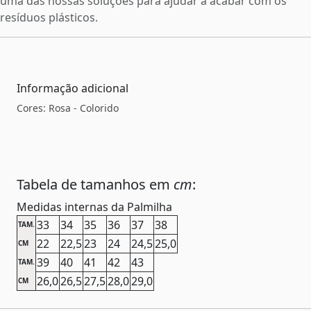
uma das nossas soluções para ajudar a acabar com os
resíduos plásticos.
Informação adicional
Cores: Rosa - Colorido
Tabela de tamanhos em
cm
:
Medidas internas da Palmilha
33
34
35
36
37
38
TAM.
22
22,5
23
24
24,5
25,0
CM
39
40
41
42
43
TAM.
26,0
26,5
27,5
28,0
29,0
CM