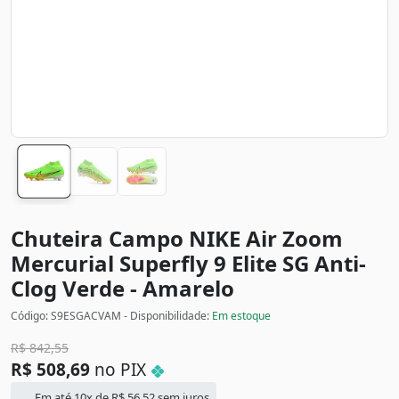
Chuteira Campo NIKE Air Zoom
Mercurial Superfly 9 Elite SG Anti-
Clog
Verde - Amarelo
Código: S9ESGACVAM - Disponibilidade:
Em estoque
R$
842,55
R$
508,69
no PIX
Em até 10x de
R$
56,52
sem juros