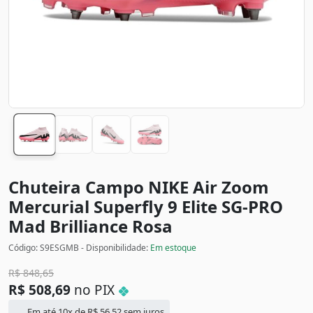
Chuteira Campo NIKE Air Zoom
Mercurial Superfly 9 Elite SG-PRO
Mad Brilliance
Rosa
Código: S9ESGMB - Disponibilidade:
Em estoque
R$
848,65
R$
508,69
no PIX
Em até 10x de
R$
56,52
sem juros