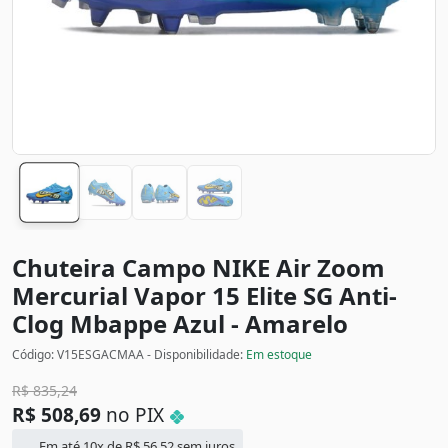
Chuteira Campo NIKE Air Zoom
Mercurial Vapor 15 Elite SG Anti-
Clog Mbappe
Azul - Amarelo
Código: V15ESGACMAA - Disponibilidade:
Em estoque
R$
835,24
R$
508,69
no PIX
Em até 10x de
R$
56,52
sem juros