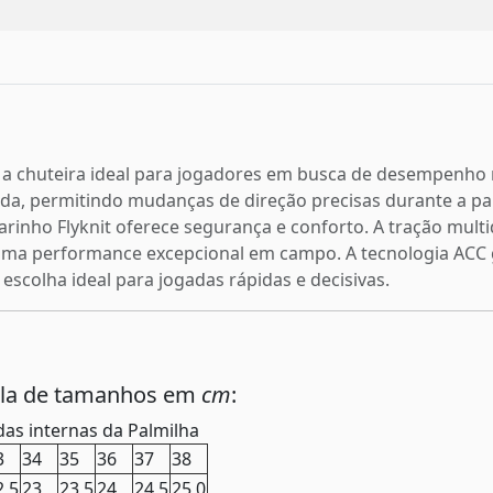
 é a chuteira ideal para jogadores em busca de desempenh
pida, permitindo mudanças de direção precisas durante a p
rinho Flyknit oferece segurança e conforto. A tração multid
uma performance excepcional em campo. A tecnologia ACC 
escolha ideal para jogadas rápidas e decisivas.
ela de tamanhos em
cm
:
as internas da Palmilha
3
34
35
36
37
38
2,5
23
23,5
24
24,5
25,0