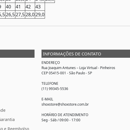
9
40
41
42
43
5,5
26,5
27,5
28,0
29,0
INFORMAÇÕES DE CONTATO
ENDEREÇO
Rua Joaquim Antunes –
Loja Virtual
- Pinheiros
CEP 05415-001 - São Paulo - SP
TELEFONE
(11) 99345-5536
E-MAIL
shoxstore@shoxstore.com.br
ade
HORÁRIO DE ATENDIMENTO
Garantia
Seg - Sáb / 09:00 - 17:00
ção e Reembolso