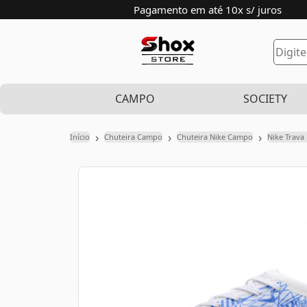
Pagamento em até 10x s/ juros
CAMPO
SOCIETY
›
›
›
Início
Chuteira Campo
Chuteira Nike Campo
Nike Trava