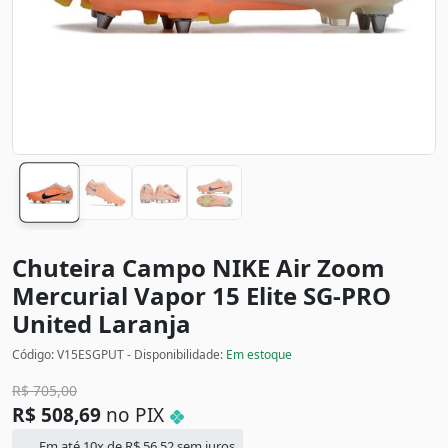
Chuteira Campo NIKE Air Zoom
Mercurial Vapor 15 Elite SG-PRO
United
Laranja
Código: V15ESGPUT - Disponibilidade:
Em estoque
R$
705,00
R$
508,69
no PIX
Em até 10x de
R$
56,52
sem juros