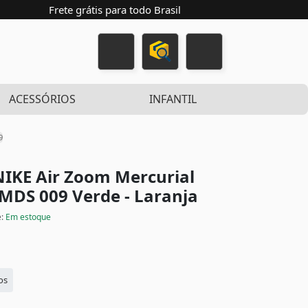
Frete grátis para todo Brasil
ACESSÓRIOS
INFANTIL
9
IKE Air Zoom Mercurial
G MDS 009
Verde - Laranja
e:
Em estoque
os