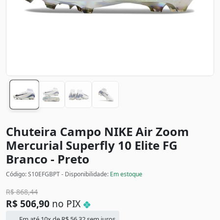
Chuteira Campo NIKE Air Zoom
Mercurial Superfly 10 Elite FG
Branco - Preto
Código: S10EFGBPT - Disponibilidade:
Em estoque
R$
868,44
R$
506,90
no PIX
Em até 10x de
R$
56,32
sem juros