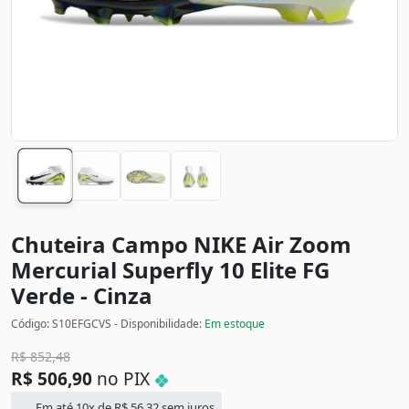
Chuteira Campo NIKE Air Zoom
Mercurial Superfly 10 Elite FG
Verde - Cinza
Código: S10EFGCVS - Disponibilidade:
Em estoque
R$
852,48
R$
506,90
no PIX
Em até 10x de
R$
56,32
sem juros