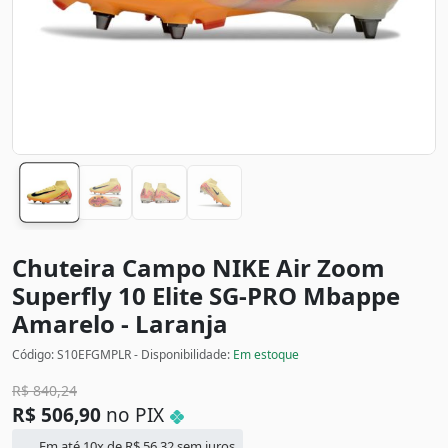
Chuteira Campo NIKE Air Zoom
Superfly 10 Elite SG-PRO Mbappe
Amarelo - Laranja
Código: S10EFGMPLR - Disponibilidade:
Em estoque
R$
840,24
R$
506,90
no PIX
Em até 10x de
R$
56,32
sem juros