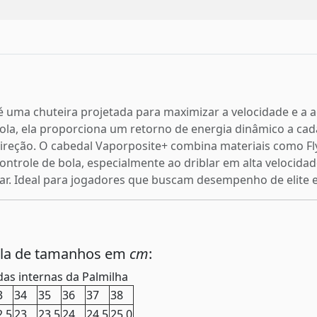
G é uma chuteira projetada para maximizar a velocidade e a
la, ela proporciona um retorno de energia dinâmico a cada
ireção. O cabedal Vaporposite+ combina materiais como Fl
ontrole de bola, especialmente ao driblar em alta velocida
alçar. Ideal para jogadores que buscam desempenho de elite
ela de tamanhos em
cm
:
as internas da Palmilha
3
34
35
36
37
38
2,5
23
23,5
24
24,5
25,0