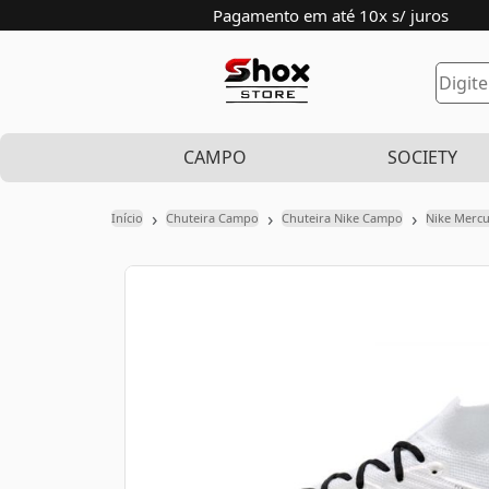
Pagamento em até 10x s/ juros
CAMPO
SOCIETY
›
›
›
Início
Chuteira Campo
Chuteira Nike Campo
Nike Mercu