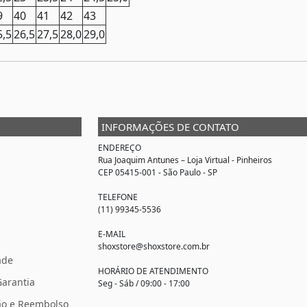
9
40
41
42
43
5,5
26,5
27,5
28,0
29,0
INFORMAÇÕES DE CONTATO
ENDEREÇO
Rua Joaquim Antunes –
Loja Virtual
- Pinheiros
CEP 05415-001 - São Paulo - SP
TELEFONE
(11) 99345-5536
E-MAIL
shoxstore@shoxstore.com.br
ade
HORÁRIO DE ATENDIMENTO
Garantia
Seg - Sáb / 09:00 - 17:00
ção e Reembolso