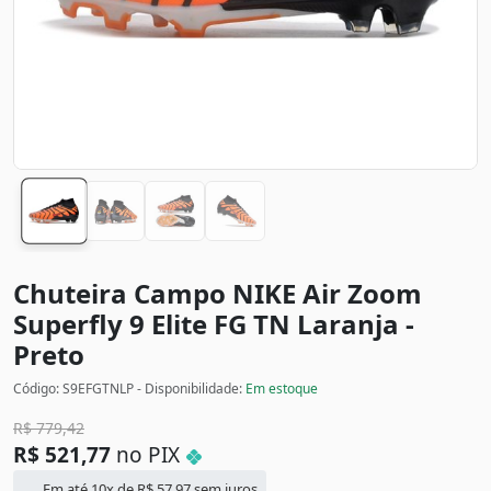
Chuteira Campo NIKE Air Zoom
Superfly 9 Elite FG TN
Laranja -
Preto
Código: S9EFGTNLP - Disponibilidade:
Em estoque
R$
779,42
R$
521,77
no PIX
Em até 10x de
R$
57,97
sem juros