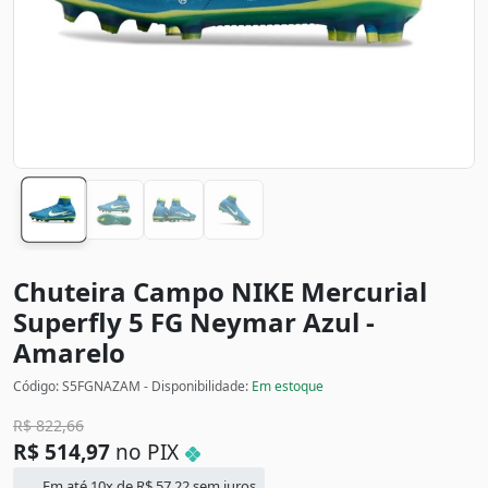
Chuteira Campo NIKE Mercurial
Superfly 5 FG Neymar
Azul -
Amarelo
Código: S5FGNAZAM - Disponibilidade:
Em estoque
R$
822,66
R$
514,97
no PIX
Em até 10x de
R$
57,22
sem juros