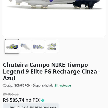
Chuteira Campo NIKE Tiempo
Legend 9 Elite FG Recharge
Cinza -
Azul
Código: NKT9FGRCH - Disponibilidade:
Em estoque
R$
856,36
R$
505,74
no PIX
Em até 10x de
R$
56,19
sem juros