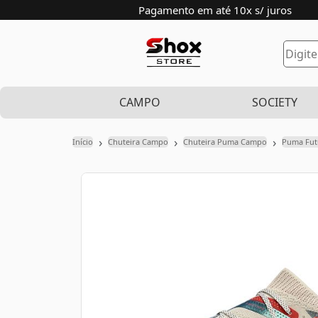
Pagamento em até 10x s/ juros
CAMPO
SOCIETY
›
›
›
Início
Chuteira Campo
Chuteira Puma Campo
Puma Fut