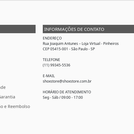
INFORMAÇÕES DE CONTATO
ENDEREÇO
Rua Joaquim Antunes –
Loja Virtual
- Pinheiros
CEP 05415-001 - São Paulo - SP
TELEFONE
(11) 99345-5536
E-MAIL
shoxstore@shoxstore.com.br
ade
HORÁRIO DE ATENDIMENTO
Garantia
Seg - Sáb / 09:00 - 17:00
ção e Reembolso