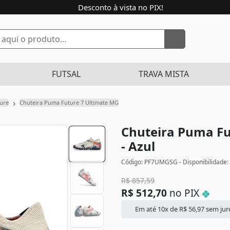
Desconto à vista no PIX!
FUTSAL
TRAVA MISTA
›
ure
Chuteira Puma Future 7 Ultimate MG
Chuteira Puma Fu
- Azul
Código: PF7UMGSG - Disponibilidade:
R$
857,59
R$
512,70
no PIX
Em até 10x de
R$
56,97
sem jur