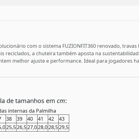
volucionário com o sistema FUZIONFIT360 renovado, travas
is reciclados, a chuteira também aposta na sustentabilida
tem melhor ajuste e performance. Ideal para jogadores hab
ela de tamanhos em
cm
:
as internas da Palmilha
7
38
39
40
41
42
43
5,0
25,5
26,5
27,0
28,0
28,5
29,5