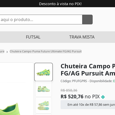
Desconto à vista no PIX!
FUTSAL
TRAVA MISTA
›
ure
Chuteira Campo Puma Future Ultimate FG/AG Pursuit
Chuteira Campo 
FG/AG Pursuit
Ama
Código: PFUFGPRS - Disponibilidade:
E
R$
858,36
R$
520,76
no PIX
Em até 10x de
R$
57,86
sem jur