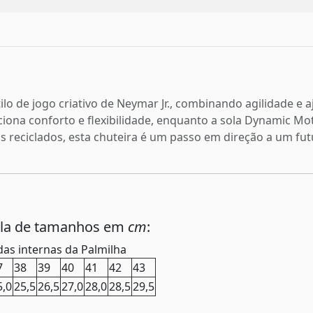
ilo de jogo criativo de Neymar Jr., combinando agilidade e
ona conforto e flexibilidade, enquanto a sola Dynamic Mo
s reciclados, esta chuteira é um passo em direção a um fut
ela de tamanhos em
cm
:
as internas da Palmilha
7
38
39
40
41
42
43
5,0
25,5
26,5
27,0
28,0
28,5
29,5