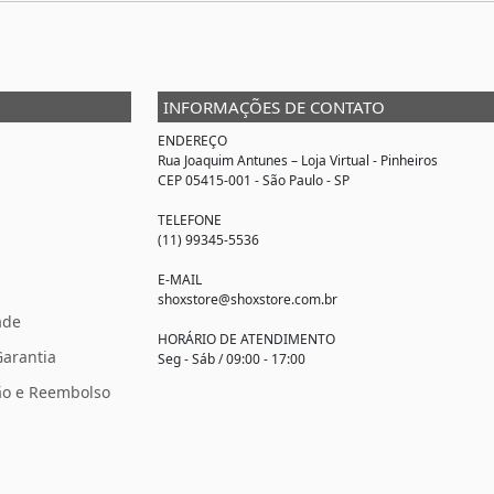
INFORMAÇÕES DE CONTATO
ENDEREÇO
Rua Joaquim Antunes –
Loja Virtual
- Pinheiros
CEP 05415-001 - São Paulo - SP
TELEFONE
(11) 99345-5536
E-MAIL
shoxstore@shoxstore.com.br
ade
HORÁRIO DE ATENDIMENTO
Garantia
Seg - Sáb / 09:00 - 17:00
ção e Reembolso