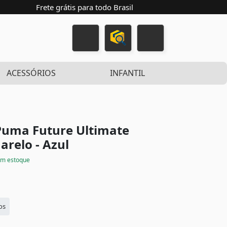
Frete grátis para todo Brasil
ACESSÓRIOS
INFANTIL
Puma Future Ultimate
relo - Azul
m estoque
os