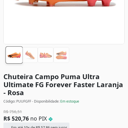
Chuteira Campo Puma Ultra
Ultimate FG Forever Faster
Laranja
- Rosa
Código: PUUFGFF - Disponibilidade:
Em estoque
R$
756,51
R$
520,76
no PIX
Em até 10x de
R$
57,86
sem juros