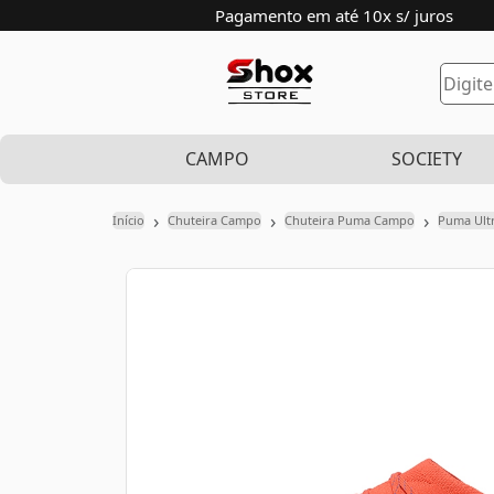
Pagamento em até 10x s/ juros
CAMPO
SOCIETY
›
›
›
Início
Chuteira Campo
Chuteira Puma Campo
Puma Ult