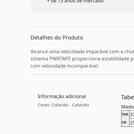
+ de 13 anos de mercado
Detalhes do Produto
Alcance uma velocidade imparável com a chu
sistema PWRTAPE proporciona estabilidade p
com velocidade incomparável.
Informação adicional
Tab
Cores: Colorido - Colorido
Medid
3
TAM.
2
CM