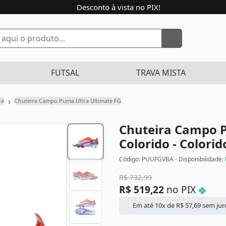
Desconto à vista no PIX!
FUTSAL
TRAVA MISTA
›
ra
Chuteira Campo Puma Ultra Ultimate FG
Chuteira Campo P
Colorido - Colorid
Código: PUUFGVBA - Disponibilidade:
R$
732,99
R$
519,22
no PIX
Em até 10x de
R$
57,69
sem jur