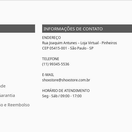
INFORMAÇÕES DE CONTATO
ENDEREÇO
Rua Joaquim Antunes –
Loja Virtual
- Pinheiros
CEP 05415-001 - São Paulo - SP
TELEFONE
(11) 99345-5536
E-MAIL
shoxstore@shoxstore.com.br
ade
HORÁRIO DE ATENDIMENTO
Garantia
Seg - Sáb / 09:00 - 17:00
ção e Reembolso