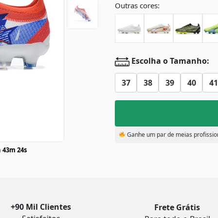
Outras cores:
Escolha o Tamanho:
37
38
39
40
41
Ganhe um par de meias profissio
 43m 24s
+90 Mil Clientes
Frete Grátis