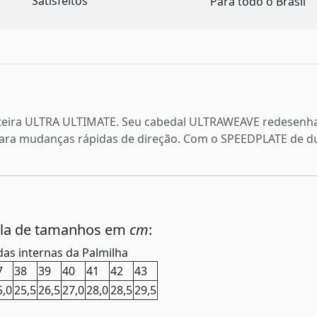
Satisfeitos
Para todo o Brasil
teira ULTRA ULTIMATE. Seu cabedal ULTRAWEAVE redesenhad
ara mudanças rápidas de direção. Com o SPEEDPLATE de du
ela de tamanhos em
cm
:
as internas da Palmilha
7
38
39
40
41
42
43
5,0
25,5
26,5
27,0
28,0
28,5
29,5